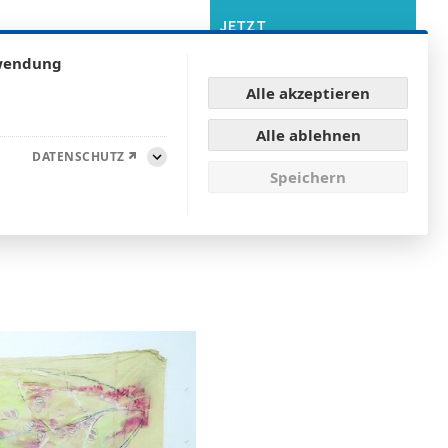
JETZT
MITGLIED
WERDEN
rwendung
Alle akzeptieren
NEN
KONTAKT & ANFAHRT
Alle ablehnen
DATENSCHUTZ
Aufklappen
Speichern