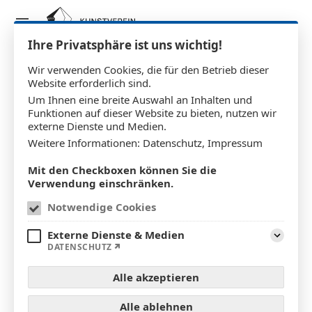
Ihre Privatsphäre ist uns wichtig!
Wir verwenden Cookies, die für den Betrieb dieser
Website erforderlich sind.
Um Ihnen eine breite Auswahl an Inhalten und
Funktionen auf dieser Website zu bieten, nutzen wir
externe Dienste und Medien.
Weitere Informationen:
Datenschutz
,
Impressum
Mit den Checkboxen können Sie die
Verwendung einschränken.
Notwendige Cookies
Über uns
Externe Dienste & Medien
Aufklap
DATENSCHUTZ
Unsere Aufgaben und Ziele
Alle akzeptieren
Der Kunstverein versteht sich sowohl als
Alle ablehnen