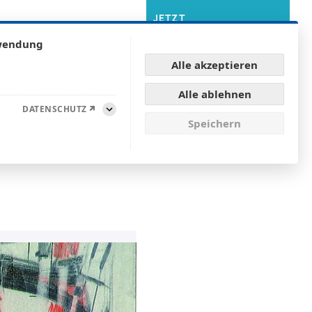
JETZT
MITGLIED
WERDEN
rwendung
Alle akzeptieren
NEN
KONTAKT & ANFAHRT
Alle ablehnen
DATENSCHUTZ
Aufklappen
Speichern